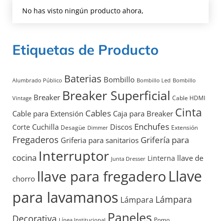
No has visto ningún producto ahora,
Etiquetas de Producto
Baterias
Bombillo
Alumbrado Público
Bombillo Led
Bombillo
Breaker Superficial
Breaker
Cable HDMI
Vintage
Cinta
Cables
Cable para Extensión
Caja para Breaker
Enchufes
Discos
Cuchilla
Corte
Desagüe
Extensión
Dimmer
Fregaderos
Grifería para
Griferia para sanitarios
Interruptor
cocina
llave de
Linterna
Junta Dresser
Llave
llave para fregadero
chorro
para lavamanos
Lámpara
Lámpara
Paneles
Decorativa
Pomo
Línea Institucional