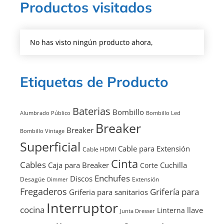
Productos visitados
No has visto ningún producto ahora,
Etiquetas de Producto
Baterias
Bombillo
Alumbrado Público
Bombillo Led
Breaker
Breaker
Bombillo Vintage
Superficial
Cable para Extensión
Cable HDMI
Cinta
Cables
Caja para Breaker
Cuchilla
Corte
Enchufes
Discos
Desagüe
Extensión
Dimmer
Fregaderos
Grifería para
Griferia para sanitarios
Interruptor
cocina
llave
Linterna
Junta Dresser