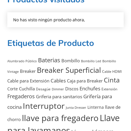
No has visto ningún producto ahora,
Etiquetas de Producto
Baterias
Bombillo
Alumbrado Público
Bombillo Led
Bombillo
Breaker Superficial
Breaker
Cable HDMI
Vintage
Cinta
Cables
Cable para Extensión
Caja para Breaker
Enchufes
Discos
Cuchilla
Corte
Desagüe
Extensión
Dimmer
Fregaderos
Grifería para
Griferia para sanitarios
Interruptor
cocina
llave de
Linterna
Junta Dresser
Llave
llave para fregadero
chorro
para lavamanos