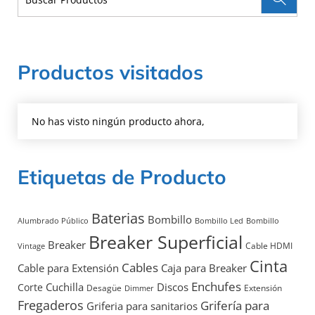
Productos visitados
No has visto ningún producto ahora,
Etiquetas de Producto
Baterias
Bombillo
Alumbrado Público
Bombillo Led
Bombillo
Breaker Superficial
Breaker
Cable HDMI
Vintage
Cinta
Cables
Cable para Extensión
Caja para Breaker
Enchufes
Discos
Cuchilla
Corte
Desagüe
Extensión
Dimmer
Fregaderos
Grifería para
Griferia para sanitarios