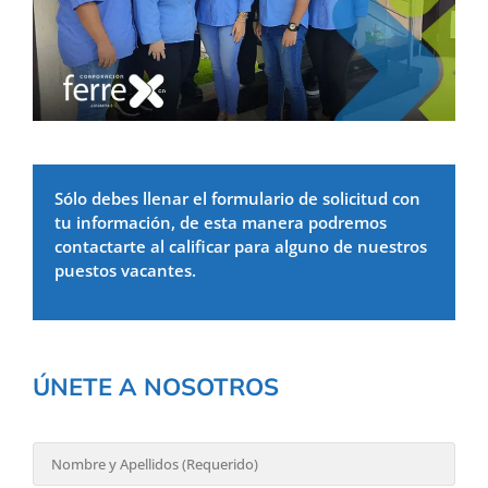
Sólo debes llenar el formulario de solicitud con
tu información, de esta manera podremos
contactarte al calificar para alguno de nuestros
puestos vacantes.
ÚNETE A NOSOTROS