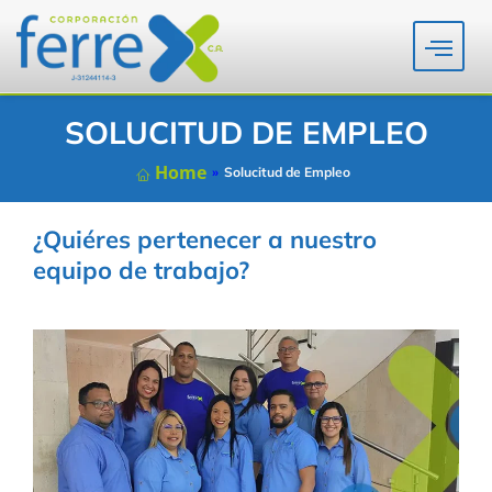
SOLUCITUD DE EMPLEO
Home
»
Solucitud de Empleo
¿Quiéres pertenecer a nuestro
equipo de trabajo?