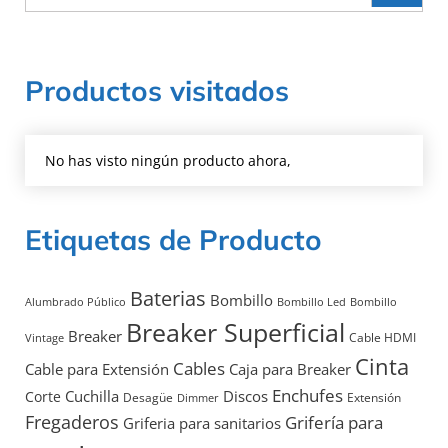
Productos visitados
No has visto ningún producto ahora,
Etiquetas de Producto
Baterias
Bombillo
Alumbrado Público
Bombillo Led
Bombillo
Breaker Superficial
Breaker
Cable HDMI
Vintage
Cinta
Cables
Cable para Extensión
Caja para Breaker
Enchufes
Discos
Cuchilla
Corte
Desagüe
Extensión
Dimmer
Fregaderos
Grifería para
Griferia para sanitarios