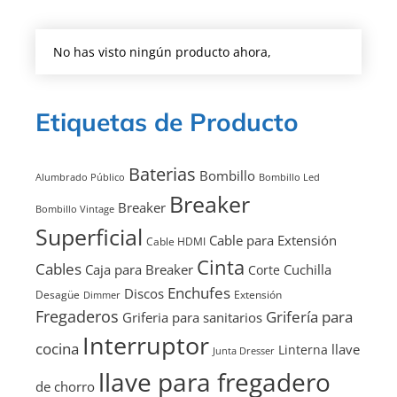
No has visto ningún producto ahora,
Etiquetas de Producto
Baterias
Bombillo
Alumbrado Público
Bombillo Led
Breaker
Breaker
Bombillo Vintage
Superficial
Cable para Extensión
Cable HDMI
Cinta
Cables
Caja para Breaker
Cuchilla
Corte
Enchufes
Discos
Desagüe
Extensión
Dimmer
Fregaderos
Grifería para
Griferia para sanitarios
Interruptor
cocina
llave
Linterna
Junta Dresser
llave para fregadero
de chorro