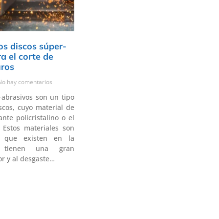
os discos súper-
a el corte de
uros
o hay comentarios
-abrasivos son un tipo
cos, cuyo material de
nte policristalino o el
 Estos materiales son
 que existen en la
y tienen una gran
lor y al desgaste…