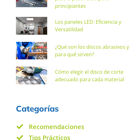
principiantes
s
Los paneles LED: Eficiencia y
e
Versatilidad
s
,
¿Qué son los discos abrasivos y
s
para qué sirven?
s
a
a
Cómo elegir el disco de corte
adecuado para cada material
Categorías
Recomendaciones
Tips Prácticos