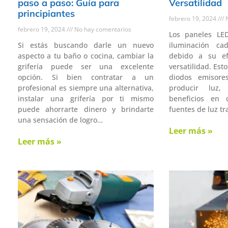
paso a paso: Guía para
Versatilidad
principiantes
febrero 19, 2024
N
febrero 19, 2024
No hay comentarios
Los paneles LE
Si estás buscando darle un nuevo
iluminación c
aspecto a tu baño o cocina, cambiar la
debido a su efi
grifería puede ser una excelente
versatilidad. Est
opción. Si bien contratar a un
diodos emisore
profesional es siempre una alternativa,
producir luz,
instalar una grifería por ti mismo
beneficios en 
puede ahorrarte dinero y brindarte
fuentes de luz t
una sensación de logro…
Leer más »
Leer más »