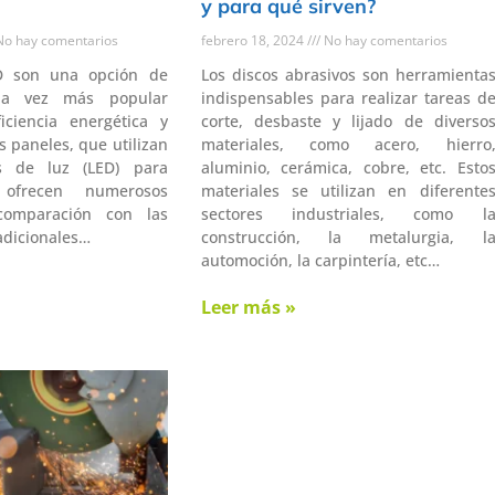
y para qué sirven?
o hay comentarios
febrero 18, 2024
No hay comentarios
D son una opción de
Los discos abrasivos son herramienta
ada vez más popular
indispensables para realizar tareas d
ciencia energética y
corte, desbaste y lijado de diverso
os paneles, que utilizan
materiales, como acero, hierro
s de luz (LED) para
aluminio, cerámica, cobre, etc. Esto
 ofrecen numerosos
materiales se utilizan en diferente
comparación con las
sectores industriales, como l
radicionales…
construcción, la metalurgia, l
automoción, la carpintería, etc…
Leer más »